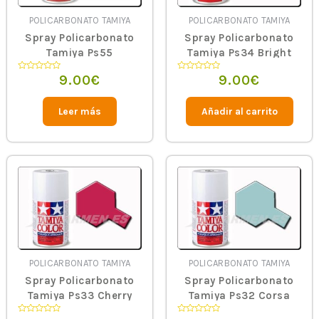
POLICARBONATO TAMIYA
POLICARBONATO TAMIYA
Spray Policarbonato
Spray Policarbonato
Tamiya Ps55
Tamiya Ps34 Bright
Red
9.00
€
9.00
€
Valorado
Valorado
en
en
0
0
de
de
5
5
Leer más
Añadir al carrito
POLICARBONATO TAMIYA
POLICARBONATO TAMIYA
Spray Policarbonato
Spray Policarbonato
Tamiya Ps33 Cherry
Tamiya Ps32 Corsa
Red
Gray