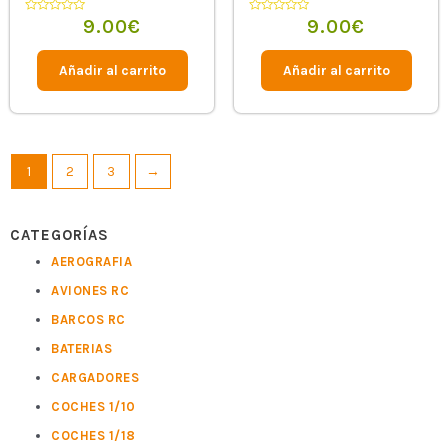
Fluorescent Orange
9.00
€
9.00
€
Valorado
Valorado
en
en
0
0
de
de
5
5
Añadir al carrito
Añadir al carrito
1
2
3
→
CATEGORÍAS
AEROGRAFIA
AVIONES RC
BARCOS RC
BATERIAS
CARGADORES
COCHES 1/10
COCHES 1/18