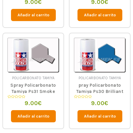
9.00
€
9.00
€
Valorado
Valorado
en
en
0
0
de
de
5
5
Añadir al carrito
Añadir al carrito
POLICARBONATO TAMIYA
POLICARBONATO TAMIYA
Spray Policarbonato
pray Policarbonato
Tamiya Ps31 Smoke
Tamiya Ps30 Brilliant
Blue
9.00
€
9.00
€
Valorado
Valorado
en
en
0
0
de
de
5
5
Añadir al carrito
Añadir al carrito