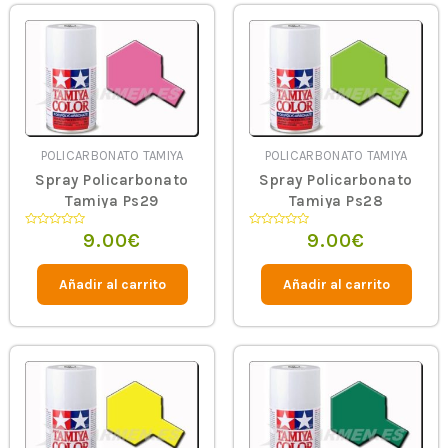
POLICARBONATO TAMIYA
POLICARBONATO TAMIYA
Spray Policarbonato
Spray Policarbonato
Tamiya Ps29
Tamiya Ps28
Fluorescent Pink
Fluorescent Green
9.00
€
9.00
€
Valorado
Valorado
en
en
0
0
de
de
5
5
Añadir al carrito
Añadir al carrito