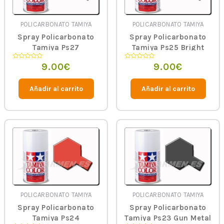
POLICARBONATO TAMIYA
POLICARBONATO TAMIYA
Spray Policarbonato
Spray Policarbonato
Tamiya Ps27
Tamiya Ps25 Bright
Fluorescent Yellow
Green
9.00
€
9.00
€
Valorado
Valorado
en
en
0
0
de
de
5
5
Añadir al carrito
Añadir al carrito
POLICARBONATO TAMIYA
POLICARBONATO TAMIYA
Spray Policarbonato
Spray Policarbonato
Tamiya Ps24
Tamiya Ps23 Gun Metal