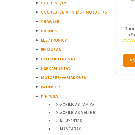
COCHES 1/18
COCHES 1/8 GT Y 1/5 - MOTOS 1/5
CRAWLER
Tami
DRONES
(S
ELECTRONICA
Valorad
EMISORAS
en
0
de
HELICOPTEROS RC
Añ
5
HERRAMIENTAS
MOTORES-VARIADORES
PATINETES
PINTURA
ACRILICAS TAMIYA
ACRILICAS VALLEJO
DILUYENTES
MASCARAS