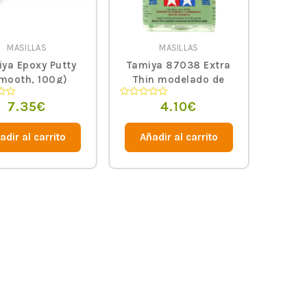
MASILLAS
MASILLAS
ya Epoxy Putty
Tamiya 87038 Extra
mooth, 100g)
Thin modelado de
cemento 40ml
7.35
€
4.10
€
o
Valorado
en
0
de
adir al carrito
Añadir al carrito
5