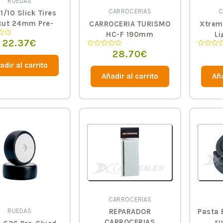
RUEDAS
CARROCERIAS
C
 1/10 Slick Tires
cut 24mm Pre-
CARROCERIA TURISMO
Xtrem
d with 10 Spoke
HC-F 190mm
Li
22.37
€
o
l White, 4pcs.
28.70
€
Valorado
Valorado
en
en
adir al carrito
0
0
de
de
Añadir al carrito
Aña
5
5
CARROCERIAS
REPARADOR
Pasta 
RUEDAS
CARROCERIAS
ru