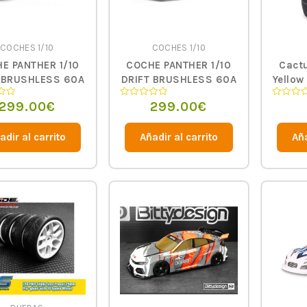
COCHES 1/10
COCHES 1/10
E PANTHER 1/10
COCHE PANTHER 1/10
Cactu
 BRUSHLESS 60A
DRIFT BRUSHLESS 60A
Yellow
KW HNR9802-GR
3300KW HNR9802-R
299.00
€
299.00
€
o
Valorado
Valorado
ATERPROOF GRIS
4X4 WATERPROOF
en
en
0
0
RTR
ROJO RTR
de
de
adir al carrito
Añadir al carrito
Aña
5
5