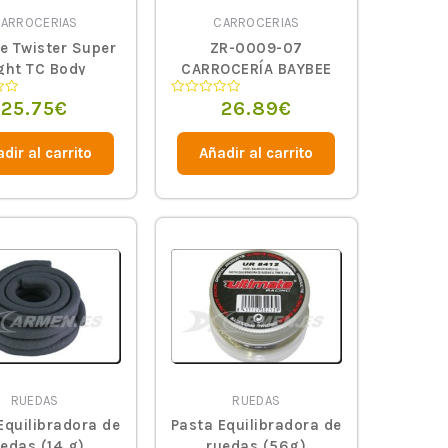
ARROCERIAS
CARROCERIAS
e Twister Super
ZR-0009-07
ght TC Body
CARROCERÍA BAYBEE
0.7mm 190mm 1/10.
25.75
€
26.89
€
Valorado
ZOO-RACING
en
0
de
dir al carrito
Añadir al carrito
5
RUEDAS
RUEDAS
Equilibradora de
Pasta Equilibradora de
edas (14 g)
ruedas (56g)