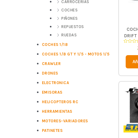
CARROCERIAS
COCHES
PIÑONES
REPUESTOS
COCH
RUEDAS
DRIFT
3300
COCHES 1/18
Valorad
4X4 W
en
COCHES 1/8 GT Y 1/5 - MOTOS 1/5
0
de
Añ
5
CRAWLER
DRONES
ELECTRONICA
EMISORAS
HELICOPTEROS RC
HERRAMIENTAS
MOTORES-VARIADORES
PATINETES