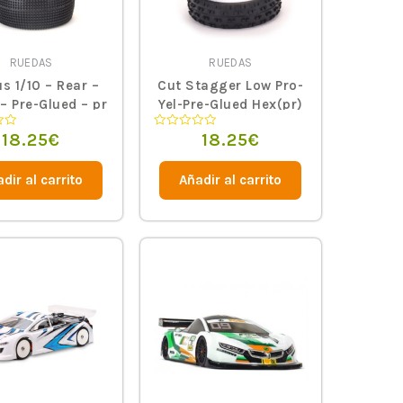
RUEDAS
RUEDAS
s 1/10 – Rear –
Cut Stagger Low Pro-
 – Pre-Glued – pr
Yel-Pre-Glued Hex(pr)
18.25
€
18.25
€
Valorado
en
0
de
dir al carrito
Añadir al carrito
5