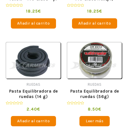
Valorado
Valorado
18.25
€
18.25
€
en
en
0
0
de
de
Añadir al carrito
Añadir al carrito
5
5
RUEDAS
RUEDAS
Pasta Equilibradora de
Pasta Equilibradora de
ruedas (14 g)
ruedas (56g)
Valorado
Valorado
2.40
€
8.50
€
en
en
0
0
de
de
Añadir al carrito
Leer más
5
5