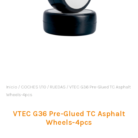
Inicio
/
COCHES 1/10
/
RUEDAS
/ VTEC G36 Pre-Glued TC Asphalt
Wheels-4pcs
VTEC G36 Pre-Glued TC Asphalt
Wheels-4pcs