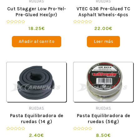
RUEDAS
RUEDAS
Cut Stagger Low Pro-Yel-
VTEC G36 Pre-Glued TC
Pre-Glued Hex(pr)
Asphalt Wheels-4pcs
Valorado
Valorado
18.25
€
22.00
€
en
en
0
0
de
de
Añadir al carrito
Leer más
5
5
RUEDAS
RUEDAS
Pasta Equilibradora de
Pasta Equilibradora de
ruedas (14 g)
ruedas (56g)
Valorado
Valorado
2.40
€
8.50
€
en
en