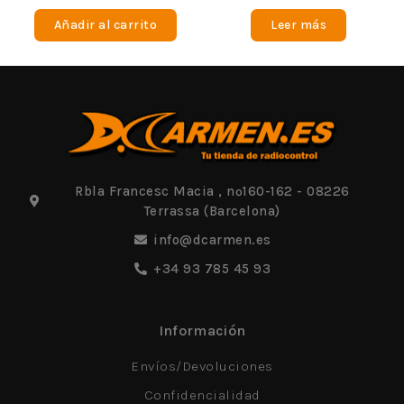
0
0
de
de
Añadir al carrito
Leer más
5
5
Rbla Francesc Macia , nº160-162 - 08226
Terrassa (Barcelona)
info@dcarmen.es
+34 93 785 45 93
Información
Envíos/Devoluciones
Confidencialidad