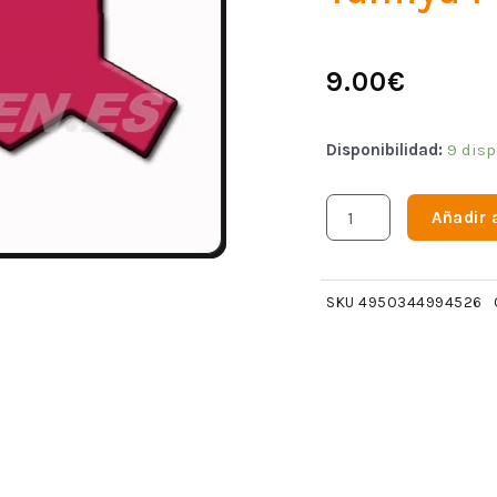
9.00
€
Disponibilidad:
9 disp
Añadir a
SKU
4950344994526