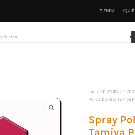
TIENDA
¿QUI
Inicio
/
PINTURA
/
PINTU
Policarbonato Tamiya P
Spray Po
Tamiya P