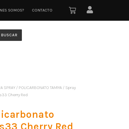
ÉNES SOMOS?
CONTACTO
BUSCAR
RA SPRAY
/
POLICARBONATO TAMIYA
/ Spray
s33 Cherry Red
licarbonato
s33 Cherry Red