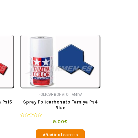
POLICARBONATO TAMIYA
 Ps15
Spray Policarbonato Tamiya Ps4
Blue
Valorado
9.00
€
en
0
de
Añadir al carrito
5