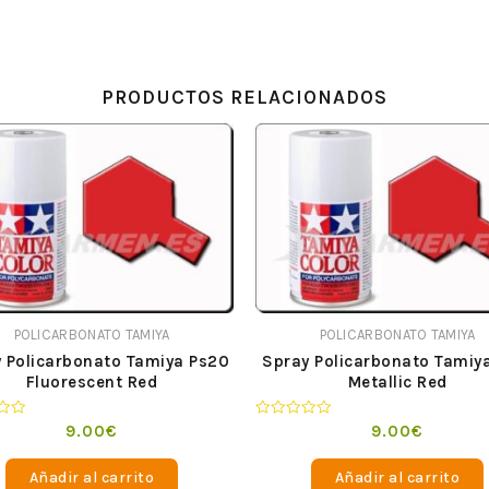
PRODUCTOS RELACIONADOS
POLICARBONATO TAMIYA
POLICARBONATO TAMIYA
 Policarbonato Tamiya Ps20
Spray Policarbonato Tamiya
Fluorescent Red
Metallic Red
o
Valorado
9.00
€
9.00
€
en
0
de
Añadir al carrito
Añadir al carrito
5