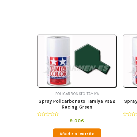
POLICARBONATO TAMIYA
Spray Policarbonato Tamiya Ps22
Spray
Racing Green
Valorado
Valorad
9.00
€
en
en
0
0
de
de
Añadir al carrito
5
5