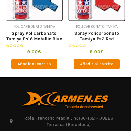
POLICARBONATO TAMIYA
POLICARBONATO TAMIYA
Spray Policarbonato
Spray Policarbonato
Tamiya Ps16 Metallic Blue
Tamiya Ps2 Red
Valorado
Valorado
9.00
€
9.00
€
en
en
0
0
de
de
Añadir al carrito
Añadir al carrito
5
5
Rbla Francesc Macia , nº160-162 - 08226
Terrassa (Barcelona)