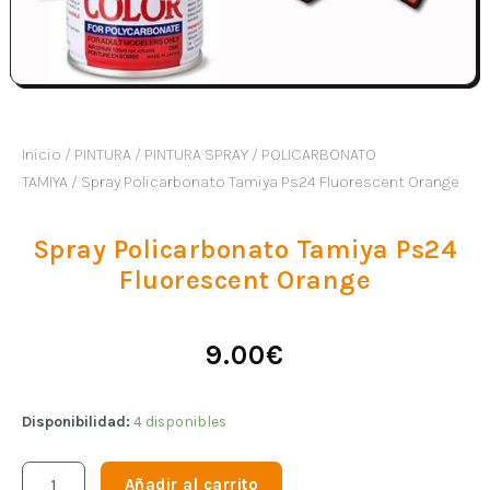
Inicio
/
PINTURA
/
PINTURA SPRAY
/
POLICARBONATO
TAMIYA
/ Spray Policarbonato Tamiya Ps24 Fluorescent Orange
Spray Policarbonato Tamiya Ps24
Fluorescent Orange
9.00
€
Disponibilidad:
4 disponibles
Añadir al carrito