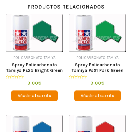
PRODUCTOS RELACIONADOS
POLICARBONATO TAMIYA
POLICARBONATO TAMIYA
Spray Policarbonato
Spray Policarbonato
Tamiya Ps25 Bright Green
Tamiya Ps21 Park Green
Valorado
Valorado
9.00
€
9.00
€
en
en
0
0
de
de
Añadir al carrito
Añadir al carrito
5
5