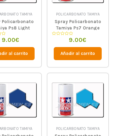
ARBONATO TAMIYA
POLICARBONATO TAMIYA
 Policarbonato
Spray Policarbonato
iya Ps8 Light
Tamiya Ps7 Orange
Green
9.00
€
9.00
€
Valorado
en
0
de
dir al carrito
Añadir al carrito
5
ARBONATO TAMIYA
POLICARBONATO TAMIYA