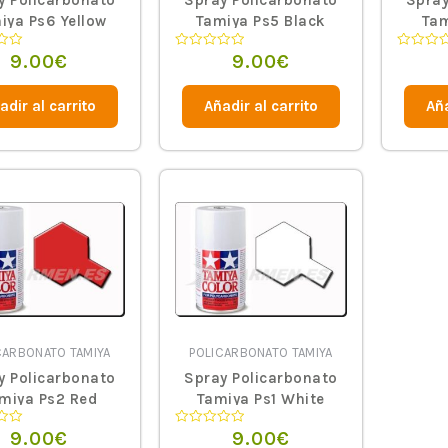
y Policarbonato
Spray Policarbonato
Spray
iya Ps6 Yellow
Tamiya Ps5 Black
Tam
9.00
€
9.00
€
o
Valorado
Valorado
en
en
0
0
de
de
adir al carrito
Añadir al carrito
Aña
5
5
CARBONATO TAMIYA
POLICARBONATO TAMIYA
y Policarbonato
Spray Policarbonato
miya Ps2 Red
Tamiya Ps1 White
9.00
€
9.00
€
o
Valorado
en