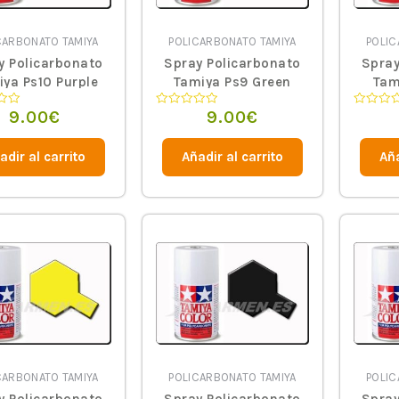
CARBONATO TAMIYA
POLICARBONATO TAMIYA
POLIC
y Policarbonato
Spray Policarbonato
Spray
ya Ps10 Purple
Tamiya Ps9 Green
Tam
9.00
€
9.00
€
o
Valorado
Valorado
en
en
0
0
de
de
adir al carrito
Añadir al carrito
Aña
5
5
CARBONATO TAMIYA
POLICARBONATO TAMIYA
POLIC