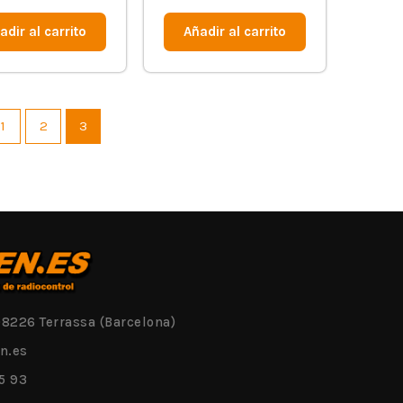
0
de
adir al carrito
Añadir al carrito
5
1
2
3
08226 Terrassa (Barcelona)
n.es
5 93