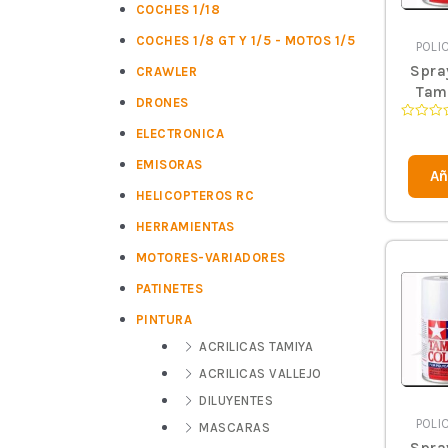
COCHES 1/18
COCHES 1/8 GT Y 1/5 - MOTOS 1/5
POLI
Spra
CRAWLER
Tami
DRONES
Valorad
ELECTRONICA
en
0
EMISORAS
de
Añ
5
HELICOPTEROS RC
HERRAMIENTAS
MOTORES-VARIADORES
PATINETES
PINTURA
ACRILICAS TAMIYA
ACRILICAS VALLEJO
DILUYENTES
POLI
MASCARAS