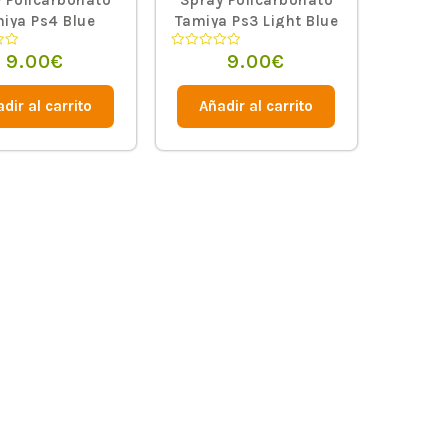
 Policarbonato
Spray Policarbonato
iya Ps4 Blue
Tamiya Ps3 Light Blue
9.00
€
9.00
€
Valorado
en
0
de
dir al carrito
Añadir al carrito
5