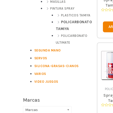
Spra
MASILLAS
Tam
PINTURA SPRAY
Valorad
PLASTICOS TAMIYA
en
0
POLICARBONATO
de
Añ
5
TAMIYA
POLICARBONATO
ULTIMATE
SEGUNDA MANO
SERVOS
SILICONA-GRASAS-CIANOS
VARIOS
VIDEO JUEGOS
POLI
Spra
Marcas
Ta
Marcas
Valorad
en