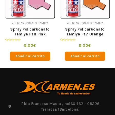
POLICARBONATO TAMIYA
POLICARBONATO TAMIYA
Spray Policarbonato
Spray Policarbonato
Tamiya Ps11 Pink
Tamiya Ps7 Orange
Valorado
Valorado
9.00
€
9.00
€
en
en
0
0
de
de
Añadir al carrito
Añadir al carrito
5
5
Rbla Francesc Macia , nº160-162 - 08226
Terrassa (Barcelona)