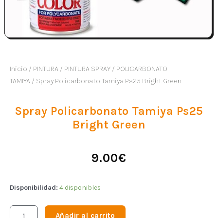
Inicio
/
PINTURA
/
PINTURA SPRAY
/
POLICARBONATO
TAMIYA
/ Spray Policarbonato Tamiya Ps25 Bright Green
Spray Policarbonato Tamiya Ps25
Bright Green
9.00
€
Disponibilidad:
4 disponibles
Añadir al carrito