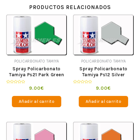
PRODUCTOS RELACIONADOS
POLICARBONATO TAMIYA
POLICARBONATO TAMIYA
Spray Policarbonato
Spray Policarbonato
Tamiya Ps21 Park Green
Tamiya Ps12 Silver
Valorado
Valorado
9.00
€
9.00
€
en
en
0
0
de
de
Añadir al carrito
Añadir al carrito
5
5