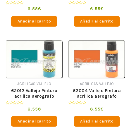
Premium Fluorescente
Premium opaco Ocre
Amarillo 60 ml
Oscuro 60 ml
Valorado
Valorado
6.55
€
6.55
€
en
en
0
0
de
de
Añadir al carrito
Añadir al carrito
5
5
ACRILICAS VALLEJO
ACRILICAS VALLEJO
62012 Vallejo Pintura
62004 Vallejo Pintura
acrilica aerografo
acrilica aerografo
Premium opaco Verde
Premium opaco Naranja
Azul 60 ml
60 ml
Valorado
Valorado
6.55
€
6.55
€
en
en
0
0
de
de
Añadir al carrito
Añadir al carrito
5
5