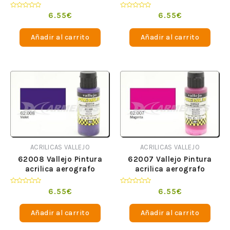
Premium opaco Gris 60
Premium opaco Verde
ml
Basico 60 ml
Valorado
Valorado
6.55
€
6.55
€
en
en
0
0
de
de
Añadir al carrito
Añadir al carrito
5
5
ACRILICAS VALLEJO
ACRILICAS VALLEJO
62008 Vallejo Pintura
62007 Vallejo Pintura
acrilica aerografo
acrilica aerografo
Premium opaco Violeta
Premium opaco Magenta
60 ml
60 ml
Valorado
Valorado
6.55
€
6.55
€
en
en
0
0
de
de
Añadir al carrito
Añadir al carrito
5
5