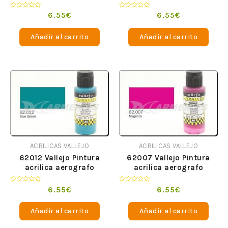
Premium Fluorescente
Premium opaco Siena
Amarillo 60 ml
Natural 60 ml
Valorado
Valorado
6.55
€
6.55
€
en
en
0
0
de
de
Añadir al carrito
Añadir al carrito
5
5
ACRILICAS VALLEJO
ACRILICAS VALLEJO
62012 Vallejo Pintura
62007 Vallejo Pintura
acrilica aerografo
acrilica aerografo
Premium opaco Verde
Premium opaco Magenta
Azul 60 ml
60 ml
Valorado
Valorado
6.55
€
6.55
€
en
en
0
0
de
de
Añadir al carrito
Añadir al carrito
5
5