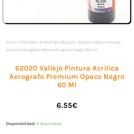
Inicio
/
PINTURA
/
ACRILICAS VALLEJO
/ 62020 Vallejo Pintura
acrilica aerografo Premium opaco Negro 60 ml
62020 Vallejo Pintura Acrilica
Aerografo Premium Opaco Negro
60 Ml
6.55
€
Disponibilidad:
9 disponibles