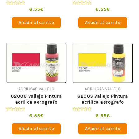
Premium opaco Sepia 60
Premium opaco Azul
ml
Oscuro 60 ml
Valorado
Valorado
6.55
€
6.55
€
en
en
0
0
de
de
Añadir al carrito
Añadir al carrito
5
5
ACRILICAS VALLEJO
ACRILICAS VALLEJO
62006 Vallejo Pintura
62003 Vallejo Pintura
acrilica aerografo
acrilica aerografo
Premium opaco Carmin
Premium opaco Amarillo
60 ml
Basico 60 ml
Valorado
Valorado
6.55
€
6.55
€
en
en
0
0
de
de
Añadir al carrito
Añadir al carrito
5
5