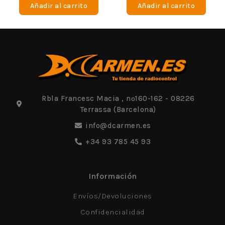
Añadir al carrito
Añadir al carrito
5
5
Rbla Francesc Macia , nº160-162 - 08226
Terrassa (Barcelona)
info@dcarmen.es
+34 93 785 45 93
Información
Envíos/Devoluciones
Confidencialidad