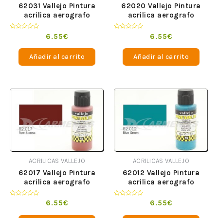
62031 Vallejo Pintura
62020 Vallejo Pintura
acrilica aerografo
acrilica aerografo
Premium Fluorescente
Premium opaco Negro 60
Amarillo 60 ml
ml
Valorado
Valorado
6.55
€
6.55
€
en
en
0
0
de
de
Añadir al carrito
Añadir al carrito
5
5
ACRILICAS VALLEJO
ACRILICAS VALLEJO
62017 Vallejo Pintura
62012 Vallejo Pintura
acrilica aerografo
acrilica aerografo
Premium opaco Siena
Premium opaco Verde
Natural 60 ml
Azul 60 ml
Valorado
Valorado
6.55
€
6.55
€
en
en
0
0
de
de