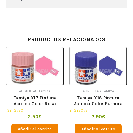
PRODUCTOS RELACIONADOS
ACRILICAS TAMIYA
ACRILICAS TAMIYA
Tamiya X17 Pintura
Tamiya X16 Pintura
Acrilica Color Rosa
Acrilica Color Purpura
Valorado
Valorado
2.90
€
2.90
€
en
en
0
0
de
de
Añadir al carrito
Añadir al carrito
5
5