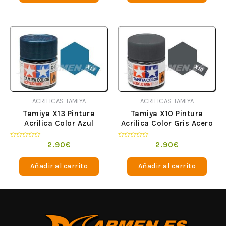
ACRILICAS TAMIYA
ACRILICAS TAMIYA
Tamiya X13 Pintura
Tamiya X10 Pintura
Acrilica Color Azul
Acrilica Color Gris Acero
Metalizado
Valorado
Valorado
2.90
€
2.90
€
en
en
0
0
de
de
Añadir al carrito
Añadir al carrito
5
5