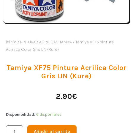
Inicio
/
PINTURA
/
ACRILICAS TAMIYA
/ Tamiya XF75 pintura
Acrilica Color Gris IJN (Kure)
Tamiya XF75 Pintura Acrilica Color
Gris IJN (Kure)
2.90
€
Disponibilidad:
6 disponibles
Añadir al carrito