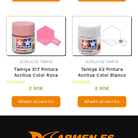
ACRILICAS TAMIYA
ACRILICAS TAMIYA
Tamiya X17 Pintura
Tamiya X2 Pintura
Acrilica Color Rosa
Acrilica Color Blanco
Valorado
Valorado
2.90
€
2.90
€
en
en
0
0
de
de
Añadir al carrito
Añadir al carrito
5
5