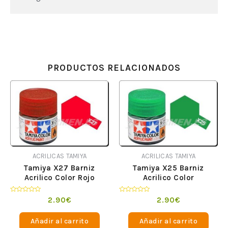
PRODUCTOS RELACIONADOS
ACRILICAS TAMIYA
ACRILICAS TAMIYA
Tamiya X27 Barniz
Tamiya X25 Barniz
Acrilico Color Rojo
Acrilico Color
Translucido
VerdeTranslucido
Valorado
Valorado
2.90
€
2.90
€
en
en
0
0
de
de
Añadir al carrito
Añadir al carrito
5
5