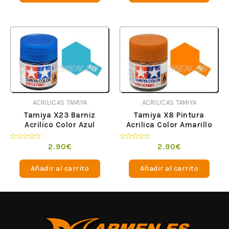
ACRILICAS TAMIYA
ACRILICAS TAMIYA
Tamiya X23 Barniz
Tamiya X8 Pintura
Acrilico Color Azul
Acrilica Color Amarillo
Translucido
Limon
Valorado
Valorado
2.90
€
2.90
€
en
en
0
0
de
de
Añadir al carrito
Añadir al carrito
5
5