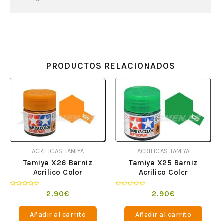
PRODUCTOS RELACIONADOS
ACRILICAS TAMIYA
ACRILICAS TAMIYA
Tamiya X26 Barniz
Tamiya X25 Barniz
Acrilico Color
Acrilico Color
NaranjaTranslucido
VerdeTranslucido
Valorado
Valorado
2.90
€
2.90
€
en
en
0
0
de
de
Añadir al carrito
Añadir al carrito
5
5