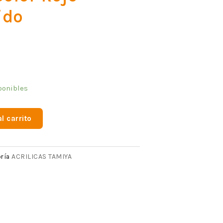
ido
ponibles
l carrito
ACRILICAS TAMIYA
ría