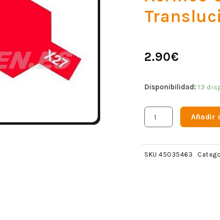
Transluc
2.90
€
Disponibilidad:
13 dis
Añadir a
SKU
45035463
Catego