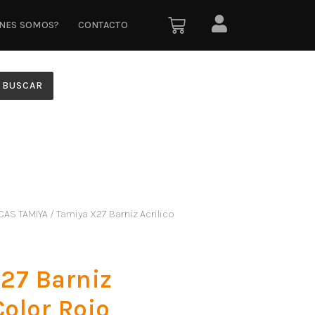
ÉNES SOMOS?
CONTACTO
BUSCAR
CAS TAMIYA
/ Tamiya X27 Barniz Acrilico
27 Barniz
Color Rojo