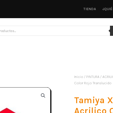
TIENDA
¿QUI
Inicio
/
PINTURA
/
ACRILI
Color Rojo Translucido
Tamiya X
Acrilico 