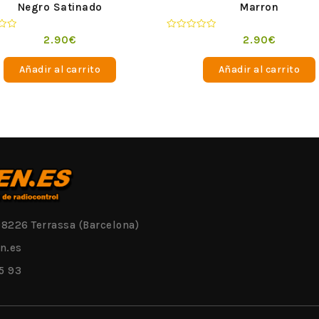
Negro Satinado
Marron
o
Valorado
2.90
€
2.90
€
en
0
de
Añadir al carrito
Añadir al carrito
5
08226 Terrassa (Barcelona)
n.es
5 93