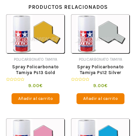
PRODUCTOS RELACIONADOS
POLICARBONATO TAMIYA
POLICARBONATO TAMIYA
Spray Policarbonato
Spray Policarbonato
Tamiya Ps13 Gold
Tamiya Ps12 Silver
Valorado
Valorado
9.00
€
9.00
€
en
en
0
0
de
de
Añadir al carrito
Añadir al carrito
5
5