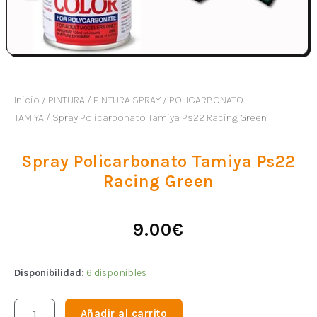
Inicio
/
PINTURA
/
PINTURA SPRAY
/
POLICARBONATO
TAMIYA
/ Spray Policarbonato Tamiya Ps22 Racing Green
Spray Policarbonato Tamiya Ps22
Racing Green
9.00
€
Disponibilidad:
6 disponibles
Añadir al carrito