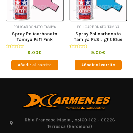
POLICARBONATO TAMIYA
POLICARBONATO TAMIYA
Spray Policarbonato
Spray Policarbonato
Tamiya Ps11 Pink
Tamiya Ps3 Light Blue
Valorado
Valorado
9.00
€
9.00
€
en
en
0
0
de
de
Añadir al carrito
Añadir al carrito
5
5
Rbla Francesc Macia , nº160-162 - 08226
Terrassa (Barcelona)