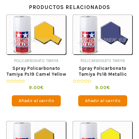
PRODUCTOS RELACIONADOS
POLICARBONATO TAMIYA
POLICARBONATO TAMIYA
Spray Policarbonato
Spray Policarbonato
Tamiya Ps19 Camel Yellow
Tamiya Ps18 Metallic
Purple
Valorado
Valorado
9.00
€
9.00
€
en
en
0
0
de
de
Añadir al carrito
Añadir al carrito
5
5