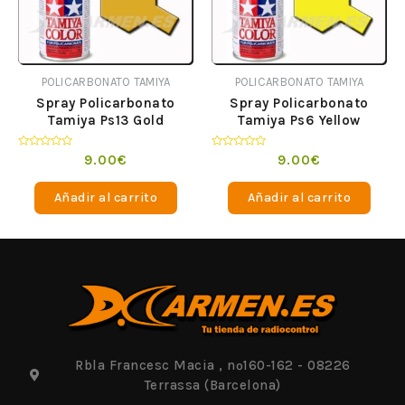
POLICARBONATO TAMIYA
POLICARBONATO TAMIYA
Spray Policarbonato
Spray Policarbonato
Tamiya Ps13 Gold
Tamiya Ps6 Yellow
Valorado
Valorado
9.00
€
9.00
€
en
en
0
0
de
de
Añadir al carrito
Añadir al carrito
5
5
Rbla Francesc Macia , nº160-162 - 08226
Terrassa (Barcelona)