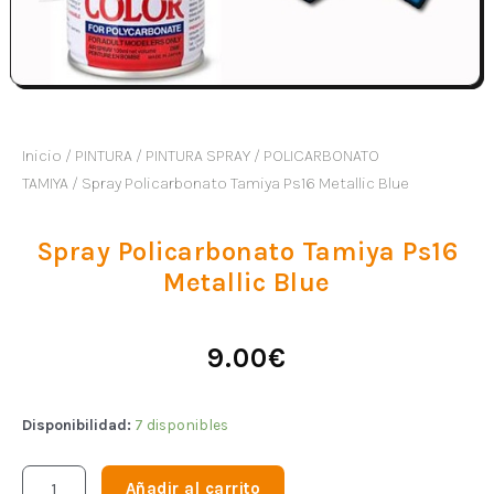
Inicio
/
PINTURA
/
PINTURA SPRAY
/
POLICARBONATO
TAMIYA
/ Spray Policarbonato Tamiya Ps16 Metallic Blue
Spray Policarbonato Tamiya Ps16
Metallic Blue
9.00
€
Disponibilidad:
7 disponibles
Añadir al carrito