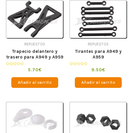
REPUESTOS
REPUESTOS
Trapecio delantero y
Tirantes para A949 y
trasero para A949 y A959
A959
Valorado
Valorado
5.70
€
9.50
€
en
en
0
0
de
de
Añadir al carrito
Añadir al carrito
5
5