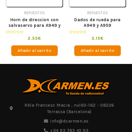
REPUESTOS
REPUESTOS
Horn de direccion con
Dados de rueda para
salvaservo para A949 y
A949 y A959
A959
Valorado
Valorado
2.55
€
3.15
€
en
en
0
0
de
de
Añadir al carrito
Añadir al carrito
5
5
Rbla Francesc Macia , nº160-162 - 08226
Terrassa (Barcelona)
info@dcarmen.es
+34 93 785 45 93