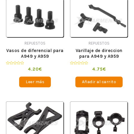
REPUESTOS
REPUESTOS
Vasos de diferencial para
Varillaje de direccion
A949 y A959
para A949 y A959
Valorado
Valorado
4.20
€
4.75
€
en
en
0
0
de
de
Leer más
Añadir al carrito
5
5