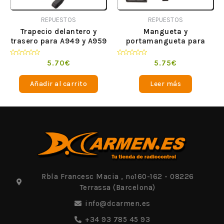
REPUESTOS
REPUESTOS
Trapecio delantero y
Mangueta y
trasero para A949 y A959
portamangueta para
A959 y A949
Valorado
Valorado
5.70
€
5.75
€
en
en
0
0
de
de
Añadir al carrito
Leer más
5
5
Rbla Francesc Macia , nº160-162 - 08226
Terrassa (Barcelona)
info@dcarmen.es
+34 93 785 45 93