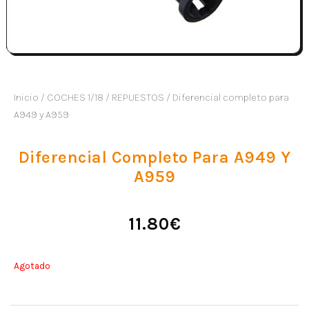
Inicio
/
COCHES 1/18
/
REPUESTOS
/ Diferencial completo para
A949 y A959
Diferencial Completo Para A949 Y
A959
11.80
€
Agotado