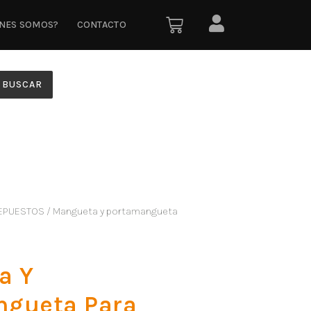
ÉNES SOMOS?
CONTACTO
BUSCAR
EPUESTOS
/ Mangueta y portamangueta
a Y
ngueta Para