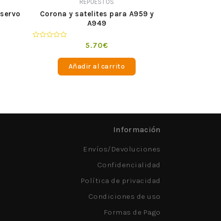
REPUESTOS
aservo
Corona y satelites para A959 y
A949
Valorado
5.70
€
en
0
de
Añadir al carrito
5
Información
Envíos/Devoluciones
Confidencialidad
Política de privacidad
Condiciones de uso
Formas de Pago