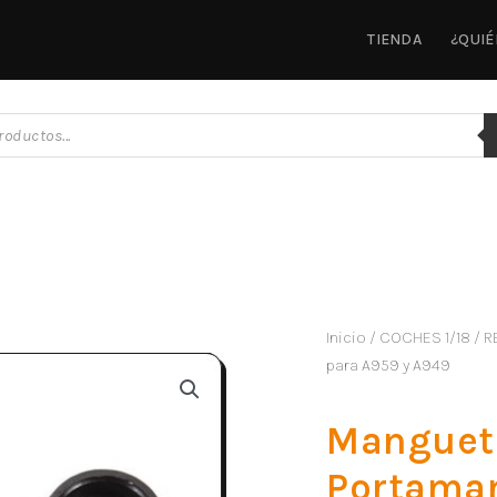
TIENDA
¿QUI
Inicio
/
COCHES 1/18
/
R
para A959 y A949
Manguet
Portama