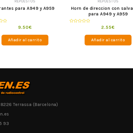
REPUESTOS
REPUESTOS
irantes para A949 y A959
Horn de direccion con salv
para A949 y A959
o
Valorado
9.50
€
2.55
€
en
0
de
Añadir al carrito
Añadir al carrito
5
08226 Terrassa (Barcelona)
n.es
5 93