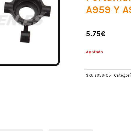
A959 Y A
5.75
€
Agotado
SKU
a959-05
Categorí