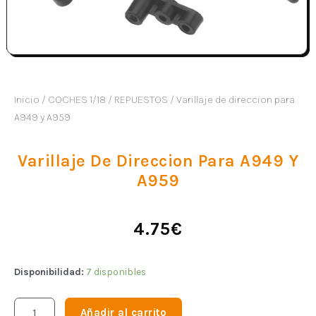
Inicio
/
COCHES 1/18
/
REPUESTOS
/ Varillaje de direccion para
A949 y A959
Varillaje De Direccion Para A949 Y
A959
4.75
€
Disponibilidad:
7 disponibles
Añadir al carrito