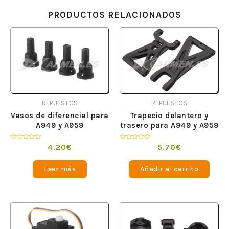
PRODUCTOS RELACIONADOS
REPUESTOS
REPUESTOS
Vasos de diferencial para
Trapecio delantero y
A949 y A959
trasero para A949 y A959
Valorado
Valorado
4.20
€
5.70
€
en
en
0
0
de
de
Leer más
Añadir al carrito
5
5