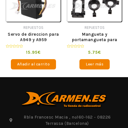
REPUESTOS
REPUESTOS
Servo de direccion para
Mangueta y
A949 y A959
portamangueta para
A959 y A949
Valorado
Valorado
15.95
€
5.75
€
en
en
0
0
de
de
Añadir al carrito
Leer más
5
5
Rbla Francesc Macia , nº160-162 - 08226
Terrassa (Barcelona)