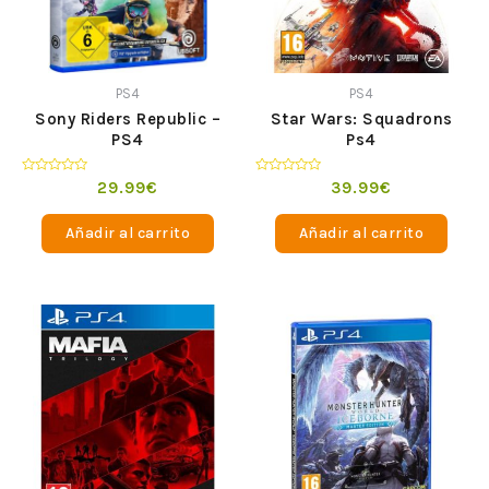
PS4
PS4
Sony Riders Republic –
Star Wars: Squadrons
PS4
Ps4
Valorado
Valorado
29.99
€
39.99
€
en
en
0
0
de
de
Añadir al carrito
Añadir al carrito
5
5