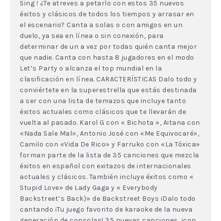
Sing ! ¿Te atreves a petarlo con estos 35 nuevos
éxitos y clásicos de todos los tiempos y arrasar en
el escenario? Canta a solas o con amigos en un
duelo, ya sea en línea o sin conexión, para
determinar de un a vez por todas quién canta mejor
que nadie. Canta con hasta 8 jugadores en el modo
Let’s Party o alcanza el top mundial en la
clasificación en línea. CARACTERÍSTICAS Dalo todo y
conviértete en la superestrella que estás destinada
a ser con una lista de temazos que incluye tanto
éxitos actuales como clásicos que te llevarán de
vuelta al pasado. Karol G con « Bichota », Aitana con
«Nada Sale Mal», Antonio José con «Me Equivocaré»,
Camilo con «Vida De Rico» y Farruko con «La Tóxica»
forman parte de la lista de 35 canciones que mezcla
éxitos en español con exitazos de internacionales
actuales y clásicos. También incluye éxitos como «
Stupid Love» de Lady Gaga y « Everybody
Backstreet’s Back)» de Backstreet Boys ¡Dalo todo
cantando ¡Tu juego favorito de karaoke de la nueva
generación de consolas! 35 nuevas canciones, ¡con