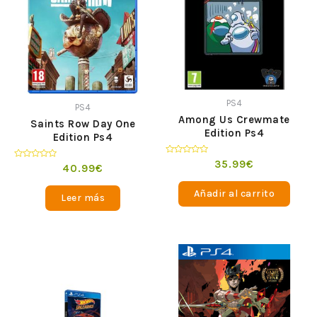
PS4
PS4
Among Us Crewmate
Saints Row Day One
Edition Ps4
Edition Ps4
Valorado
35.99
€
Valorado
40.99
€
en
en
0
0
de
de
Añadir al carrito
5
Leer más
5