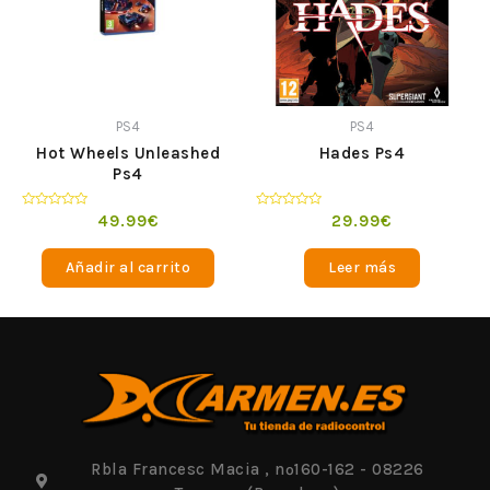
PS4
PS4
Hot Wheels Unleashed
Hades Ps4
Ps4
Valorado
Valorado
49.99
€
29.99
€
en
en
0
0
de
de
Añadir al carrito
Leer más
5
5
Rbla Francesc Macia , nº160-162 - 08226