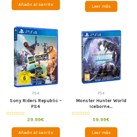
de
de
Añadir al carrito
5
Leer más
5
PS4
PS4
Sony Riders Republic –
Monster Hunter World
PS4
Iceborne…
Valorado
Valorado
29.99
€
59.99
€
en
en
0
0
de
de
Añadir al carrito
Leer más
5
5