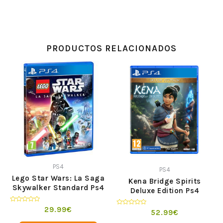
PRODUCTOS RELACIONADOS
PS4
PS4
Lego Star Wars: La Saga
Kena Bridge Spirits
Skywalker Standard Ps4
Deluxe Edition Ps4
Valorado
29.99
€
Valorado
52.99
€
en
en
0
0