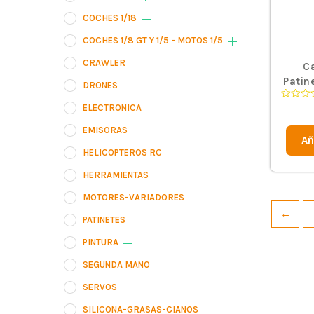
COCHES 1/18
COCHES 1/8 GT Y 1/5 - MOTOS 1/5
CRAWLER
Ca
Patin
DRONES
Valorad
ELECTRONICA
en
0
EMISORAS
de
Añ
5
HELICOPTEROS RC
HERRAMIENTAS
MOTORES-VARIADORES
←
PATINETES
PINTURA
SEGUNDA MANO
SERVOS
SILICONA-GRASAS-CIANOS