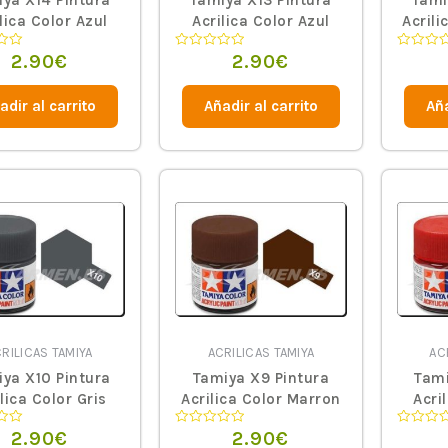
ya X14 Pintura
Tamiya X13 Pintura
Tami
lica Color Azul
Acrilica Color Azul
Acril
Cielo
Metalizado
2.90
€
2.90
€
o
Valorado
Valorado
en
en
0
0
de
de
adir al carrito
Añadir al carrito
Aña
5
5
RILICAS TAMIYA
ACRILICAS TAMIYA
AC
ya X10 Pintura
Tamiya X9 Pintura
Tami
lica Color Gris
Acrilica Color Marron
Acri
Acero
2.90
€
2.90
€
o
Valorado
Valorado
en
en