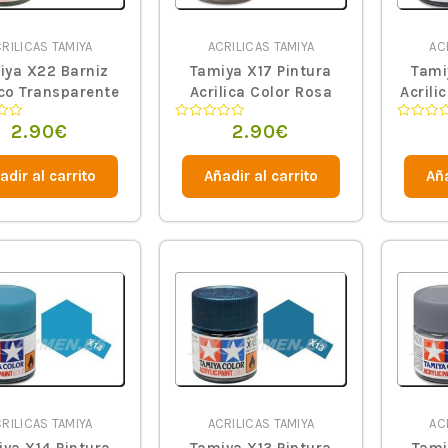
RILICAS TAMIYA
ACRILICAS TAMIYA
AC
iya X22 Barniz
Tamiya X17 Pintura
Tami
ico Transparente
Acrilica Color Rosa
Acrili
2.90
€
2.90
€
o
Valorado
Valorado
en
en
0
0
de
de
adir al carrito
Añadir al carrito
Aña
5
5
RILICAS TAMIYA
ACRILICAS TAMIYA
AC