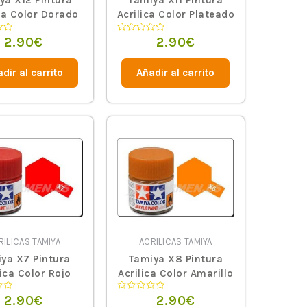
ya X12 Pintura
Tamiya X11 Pintura
ica Color Dorado
Acrilica Color Plateado
2.90
€
2.90
€
Valorado
en
0
de
dir al carrito
Añadir al carrito
5
RILICAS TAMIYA
ACRILICAS TAMIYA
ya X7 Pintura
Tamiya X8 Pintura
lica Color Rojo
Acrilica Color Amarillo
Limon
2.90
€
2.90
€
Valorado
en