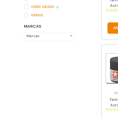
Tami
Acri
VIDEO JUEGOS
VARIOS
Valorad
en
0
de
MARCAS
Añ
5
Marcas
AC
Tami
Acri
Valorad
en