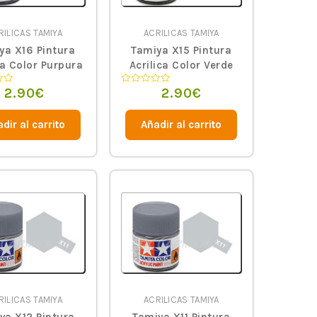
RILICAS TAMIYA
ACRILICAS TAMIYA
ya X16 Pintura
Tamiya X15 Pintura
ca Color Purpura
Acrilica Color Verde
Claro
2.90
€
2.90
€
Valorado
en
0
de
dir al carrito
Añadir al carrito
5
RILICAS TAMIYA
ACRILICAS TAMIYA