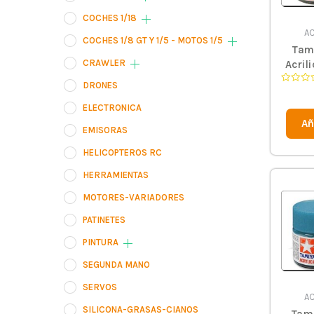
COCHES 1/18
AC
COCHES 1/8 GT Y 1/5 - MOTOS 1/5
Tam
CRAWLER
Acril
DRONES
Valorad
en
0
ELECTRONICA
de
Añ
5
EMISORAS
HELICOPTEROS RC
HERRAMIENTAS
MOTORES-VARIADORES
PATINETES
PINTURA
SEGUNDA MANO
SERVOS
AC
SILICONA-GRASAS-CIANOS