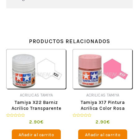
PRODUCTOS RELACIONADOS
ACRILICAS TAMIYA
ACRILICAS TAMIYA
Tamiya X22 Barniz
Tamiya X17 Pintura
Acrilico Transparente
Acrilica Color Rosa
Valorado
Valorado
2.90
€
2.90
€
en
en
0
0
de
de
Añadir al carrito
Añadir al carrito
5
5