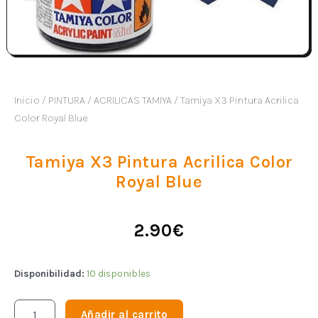
Inicio
/
PINTURA
/
ACRILICAS TAMIYA
/ Tamiya X3 Pintura Acrilica
Color Royal Blue
Tamiya X3 Pintura Acrilica Color
Royal Blue
2.90
€
Disponibilidad:
10 disponibles
Añadir al carrito