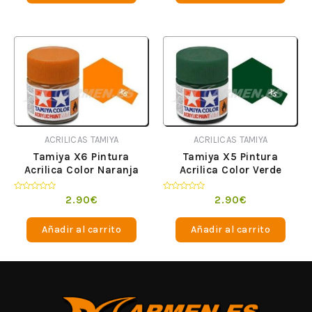
ACRILICAS TAMIYA
ACRILICAS TAMIYA
Tamiya X6 Pintura
Tamiya X5 Pintura
Acrilica Color Naranja
Acrilica Color Verde
Valorado
Valorado
2.90
€
2.90
€
en
en
0
0
de
de
Añadir al carrito
Añadir al carrito
5
5