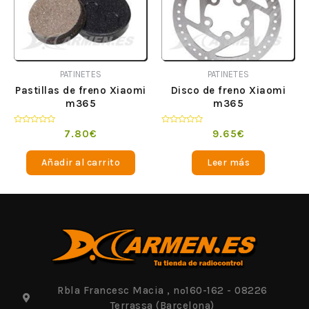
PATINETES
PATINETES
Pastillas de freno Xiaomi
Disco de freno Xiaomi
m365
m365
Valorado
Valorado
7.80
€
9.65
€
en
en
0
0
de
de
Añadir al carrito
Leer más
5
5
Rbla Francesc Macia , nº160-162 - 08226
Terrassa (Barcelona)