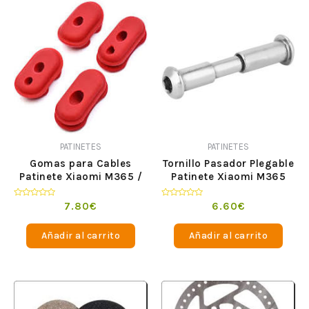
PATINETES
PATINETES
Gomas para Cables
Tornillo Pasador Plegable
Patinete Xiaomi M365 /
Patinete Xiaomi M365
Pro
Valorado
Valorado
7.80
€
6.60
€
en
en
0
0
de
de
Añadir al carrito
Añadir al carrito
5
5