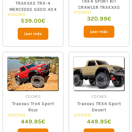
TRX4 SPORT KIT
TRAXXAS TRX-4
CRAWLER TRAXXAS
MERCEDES G500 4X4
AZUL
320.99
€
Valorado
539.00
€
Valorado
en
en
0
0
de
de
5
Leer más
5
Leer más
COCHES
COCHES
Traxxas Trx4 Sport
Traxxas TRX4 Sport
Rojo
Desert
449.95
€
449.95
€
Valorado
Valorado
en
en
0
0
de
de