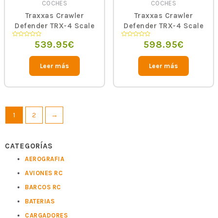
COCHES
COCHES
Traxxas Crawler
Traxxas Crawler
Defender TRX-4 Scale
Defender TRX-4 Scale
1/10 Rojo o Azul
1/10 Amarillo
539.95
€
598.95
€
Valorado
Valorado
en
en
0
0
de
de
5
5
Leer más
Leer más
1
2
→
CATEGORÍAS
AEROGRAFIA
AVIONES RC
BARCOS RC
BATERIAS
CARGADORES