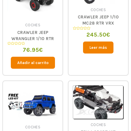
COCHES
CRAWLER JEEP 1/10
MC28 RTR VRX
COCHES
CRAWLER JEEP
245.50
€
Valorado
en
WRANGLER 1/10 RTR
0
de
5
Leer más
76.95
€
Valorado
en
0
de
5
Añadir al carrito
COCHES
COCHES