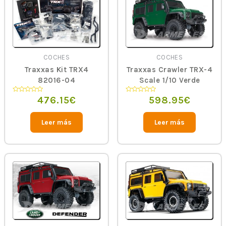
COCHES
COCHES
Traxxas Kit TRX4
Traxxas Crawler TRX-4
82016-04
Scale 1/10 Verde
476.15
€
598.95
€
Valorado
Valorado
en
en
0
0
de
de
5
5
Leer más
Leer más