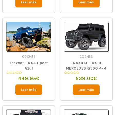
5
5
Leer más
Leer más
COCHES
COCHES
Traxxas TRX4 Sport
TRAXXAS TRX-4
Azul
MERCEDES G500 4×4
GRIS
449.95
€
539.00
€
Valorado
Valorado
en
en
0
0
de
de
5
5
Leer más
Leer más