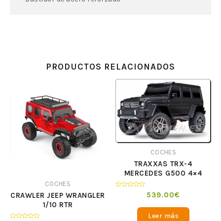
PRODUCTOS RELACIONADOS
COCHES
TRAXXAS TRX-4
MERCEDES G500 4×4
GRIS
COCHES
Valorado
539.00
€
CRAWLER JEEP WRANGLER
en
1/10 RTR
0
de
Leer más
5