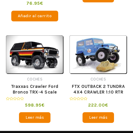
Valorado
76.95
€
en
0
de
Añadir al carrito
5
COCHES
COCHES
Traxxas Crawler Ford
FTX OUTBACK 2 TUNDRA
Bronco TRX-4 Scale
4X4 CRAWLER 1:10 RTR
Valorado
Valorado
598.95
€
222.00
€
en
en
0
0
de
de
Leer más
Leer más
5
5