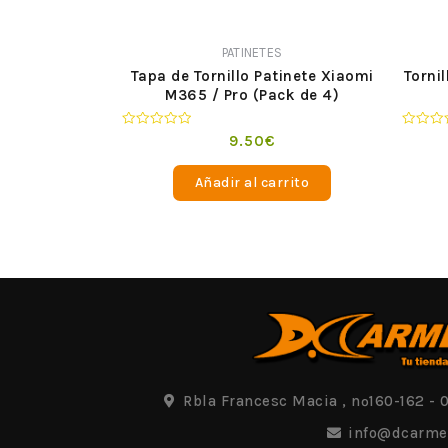
PATINETES
Tapa de Tornillo Patinete Xiaomi
Torni
M365 / Pro (Pack de 4)
Valorado
Valorad
9.50
€
en
en
0
0
de
de
Añadir al carrito
5
5
Rbla Francesc Macia , nº160-162 - 
info@dcarme