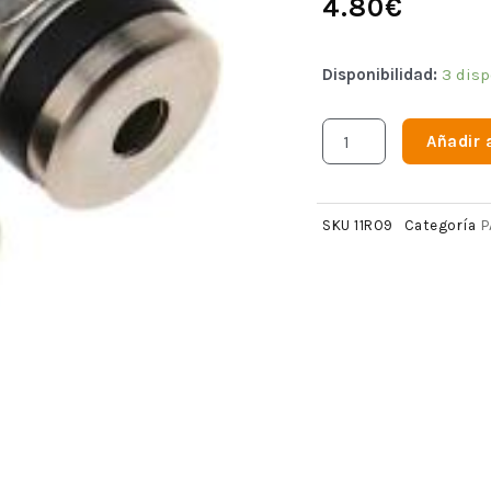
4.80
€
Disponibilidad:
3 disp
Añadir a
P
SKU
11R09
Categoría