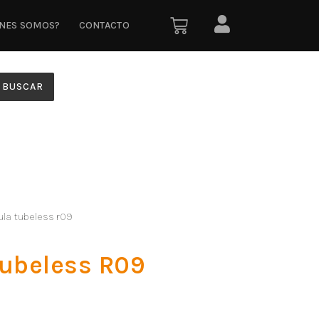
ÉNES SOMOS?
CONTACTO
BUSCAR
ula tubeless r09
Tubeless R09