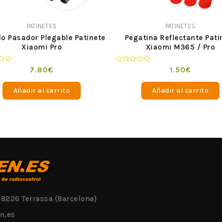
PATINETES
PATINETES
llo Pasador Plegable Patinete
Pegatina Reflectante Pati
Xiaomi Pro
Xiaomi M365 / Pro
o
Valorado
7.80
€
1.50
€
en
0
de
Añadir al carrito
Añadir al carrito
5
08226 Terrassa (Barcelona)
n.es