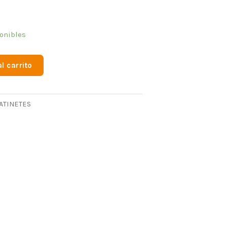
onibles
l carrito
ATINETES