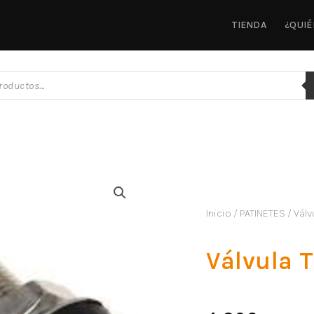
TIENDA
¿QUI
Inicio
/
PATINETES
/ Válv
Válvula 