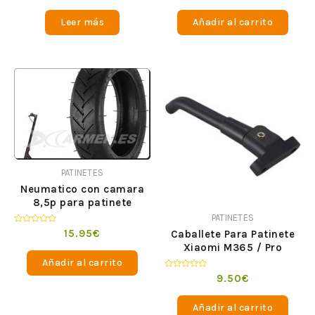
0
0
de
de
Leer más
Añadir al carrito
5
5
PATINETES
Neumatico con camara
8,5p para patinete
electrico
PATINETES
Valorado
15.95
€
Caballete Para Patinete
en
Xiaomi M365 / Pro
0
de
Añadir al carrito
5
Valorado
9.50
€
en
0
de
Añadir al carrito
5