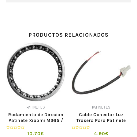
PRODUCTOS RELACIONADOS
PATINETES
PATINETES
Rodamiento de Direcion
Cable Conector Luz
Patinete Xiaomi M365 /
Trasera Para Patinete
Pro
Xiaomi M365
Valorado
Valorado
10.70
€
4.90
€
en
en