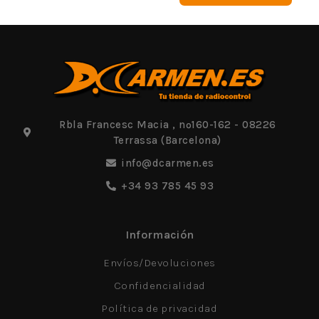
Rbla Francesc Macia , nº160-162 - 08226
Terrassa (Barcelona)
info@dcarmen.es
+34 93 785 45 93
Información
Envíos/Devoluciones
Confidencialidad
Política de privacidad