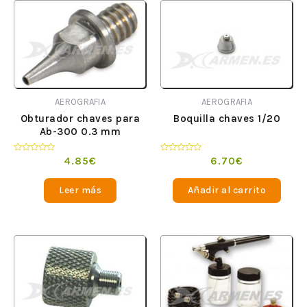
AEROGRAFIA
AEROGRAFIA
Obturador chaves para
Boquilla chaves 1/20
Ab-300 0.3 mm
Valorado
Valorado
4.85
€
6.70
€
en
en
0
0
de
de
Leer más
Añadir al carrito
5
5