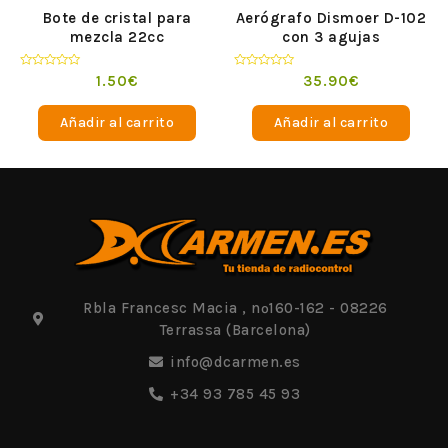
Bote de cristal para
Aerógrafo Dismoer D-102
mezcla 22cc
con 3 agujas
Valorado
Valorado
1.50
€
35.90
€
en
en
0
0
de
de
Añadir al carrito
Añadir al carrito
5
5
Rbla Francesc Macia , nº160-162 - 08226
Terrassa (Barcelona)
info@dcarmen.es
+34 93 785 45 93