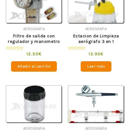
AEROGRAFIA
AEROGRAFIA
Filtro de salida con
Estacion de Limpieza
regulador y manometro
aerógrafo 3 en 1
Valorado
Valorado
12.50
€
13.95
€
en
en
0
0
de
de
Añadir al carrito
Leer más
5
5
AEROGRAFIA
AEROGRAFIA