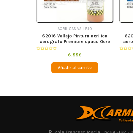
ACRILICAS VALLEJO
62016 Vallejo Pintura acrilica
620
aerografo Premium opaco Ocre
aer
Oscuro 60 ml
Valorado
Valorad
6.55
€
en
en
0
0
de
de
Añadir al carrito
5
5
Rbla Francesc Macia , nº160-162 - 