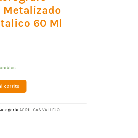
 Metalizado
talico 60 Ml
onibles
l carrito
ACRILICAS VALLEJO
Categoría