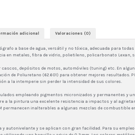
ormación adicional
Valoraciones (0)
grafo a base de agua, versátil y no tóxica, adecuada para todas
en metales, fibra de vidrio, polietileno, policarbonato Lexan, sl
 cascos, depósitos de motos, automóviles (tuning) etc. En algun
n de Poliuretano (62.601) para obtener mejores resultados. PR
n a la intemperie sin perder la intensidad de sus colores.
ulados empleando pigmentos micronizados y permanentes y una 
re a la pintura una excelente resistencia a impactos y al agrieta
IUM permanecen inalterables a algunas mezclas de combustible e
da y autonivelante y se aplican con gran facilidad. Para su empl
co utilizando una boquilla y aguja de 0,3mm. Los colores metálico