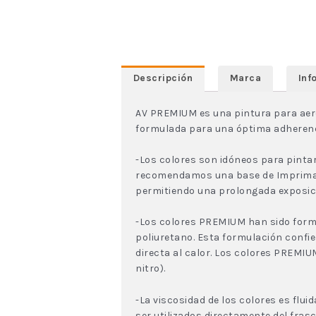
Descripción
Marca
Inf
AV PREMIUM es una pintura para aeró
formulada para una óptima adherencia 
-Los colores son idóneos para pintar
recomendamos una base de Imprimació
permitiendo una prolongada exposició
-Los colores PREMIUM han sido form
poliuretano. Esta formulación confie
directa al calor. Los colores PREM
nitro).
-La viscosidad de los colores es flui
ser utilizados directamente del fras