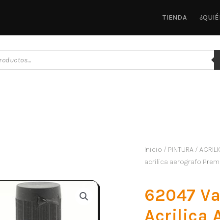
TIENDA
¿QUI
Inicio
/
PINTURA
/
ACRILI
acrilica aerografo Pre
62047 Va
Acrilica 