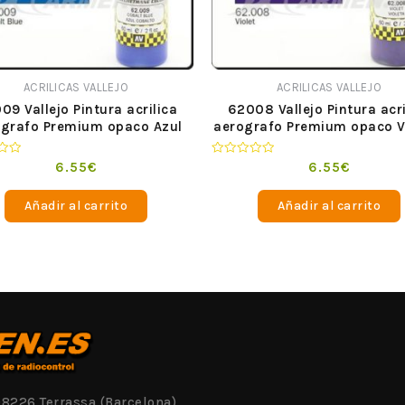
ACRILICAS VALLEJO
ACRILICAS VALLEJO
09 Vallejo Pintura acrilica
62008 Vallejo Pintura acri
ografo Premium opaco Azul
aerografo Premium opaco V
Cobalto 60 ml
60 ml
o
Valorado
6.55
€
6.55
€
en
0
de
Añadir al carrito
Añadir al carrito
5
08226 Terrassa (Barcelona)