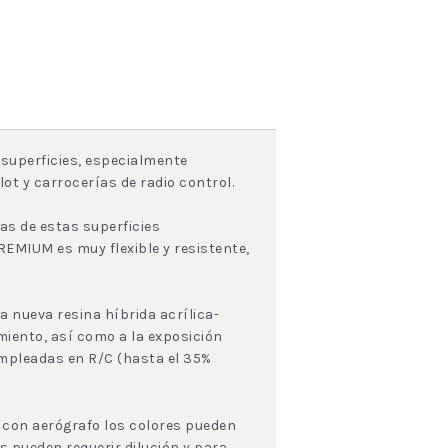
 superficies, especialmente
ot y carrocerías de radio control.
as de estas superficies
EMIUM es muy flexible y resistente,
nueva resina híbrida acrílica-
miento, así como a la exposición
mpleadas en R/C (hasta el 35%
eo con aerógrafo los colores pueden
s pueden requerir dilución y para