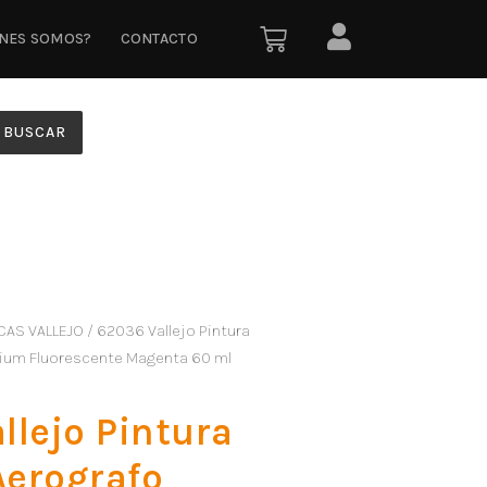
ÉNES SOMOS?
CONTACTO
BUSCAR
CAS VALLEJO
/ 62036 Vallejo Pintura
mium Fluorescente Magenta 60 ml
llejo Pintura
Aerografo