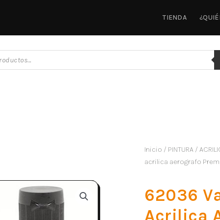
TIENDA
¿QUI
Inicio
/
PINTURA
/
ACRILI
acrilica aerografo Pre
62036 Va
Acrilica 