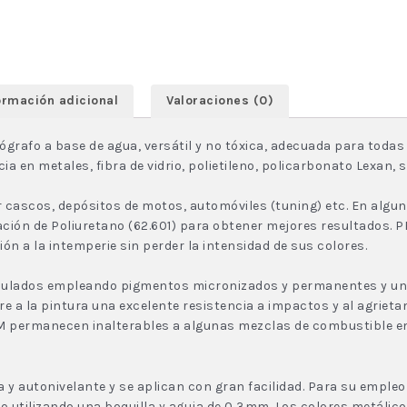
ormación adicional
Valoraciones (0)
grafo a base de agua, versátil y no tóxica, adecuada para todas
en metales, fibra de vidrio, polietileno, policarbonato Lexan, sl
 cascos, depósitos de motos, automóviles (tuning) etc. En algun
n de Poliuretano (62.601) para obtener mejores resultados. PR
n a la intemperie sin perder la intensidad de sus colores.
ulados empleando pigmentos micronizados y permanentes y una 
re a la pintura una excelente resistencia a impactos y al agrieta
IUM permanecen inalterables a algunas mezclas de combustible e
da y autonivelante y se aplican con gran facilidad. Para su empl
co utilizando una boquilla y aguja de 0,3mm. Los colores metálico