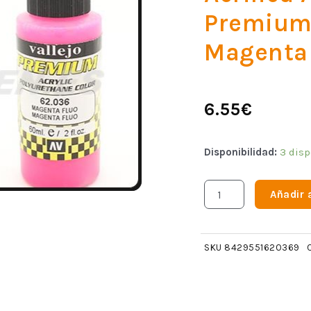
Premium
Magenta
6.55
€
Disponibilidad:
3 disp
Añadir a
SKU
8429551620369