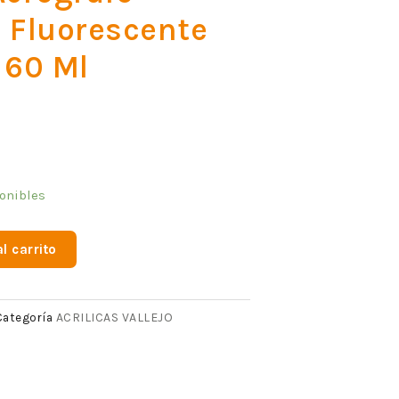
 Fluorescente
 60 Ml
onibles
l carrito
ACRILICAS VALLEJO
Categoría