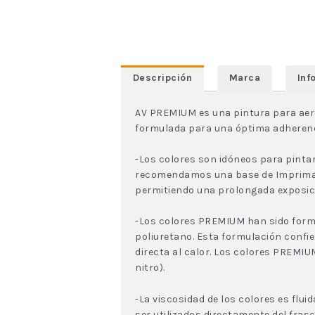
Descripción
Marca
Inf
AV PREMIUM es una pintura para aeró
formulada para una óptima adherencia 
-Los colores son idóneos para pintar
recomendamos una base de Imprimació
permitiendo una prolongada exposició
-Los colores PREMIUM han sido form
poliuretano. Esta formulación confie
directa al calor. Los colores PREM
nitro).
-La viscosidad de los colores es flui
ser utilizados directamente del fras