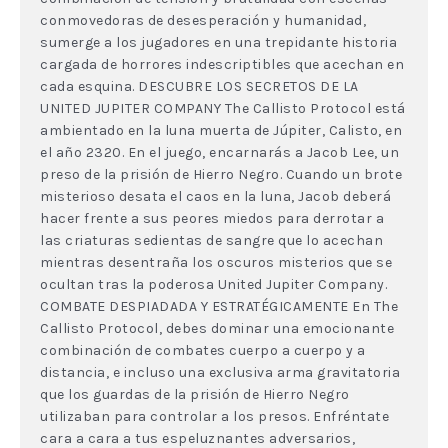
conmovedoras de desesperación y humanidad,
sumerge a los jugadores en una trepidante historia
cargada de horrores indescriptibles que acechan en
cada esquina. DESCUBRE LOS SECRETOS DE LA
UNITED JUPITER COMPANY The Callisto Protocol está
ambientado en la luna muerta de Júpiter, Calisto, en
el año 2320. En el juego, encarnarás a Jacob Lee, un
preso de la prisión de Hierro Negro. Cuando un brote
misterioso desata el caos en la luna, Jacob deberá
hacer frente a sus peores miedos para derrotar a
las criaturas sedientas de sangre que lo acechan
mientras desentraña los oscuros misterios que se
ocultan tras la poderosa United Jupiter Company.
COMBATE DESPIADADA Y ESTRATÉGICAMENTE En The
Callisto Protocol, debes dominar una emocionante
combinación de combates cuerpo a cuerpo y a
distancia, e incluso una exclusiva arma gravitatoria
que los guardas de la prisión de Hierro Negro
utilizaban para controlar a los presos. Enfréntate
cara a cara a tus espeluznantes adversarios,