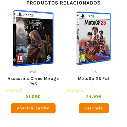
PRODUCTOS RELACIONADOS
PS5
PS5
Assassins Creed Mirage
MotoGp 23 Ps5
Ps5
Valorado
Valorado
51.99
€
74.99
€
en
en
0
0
de
de
Añadir al carrito
Leer más
5
5