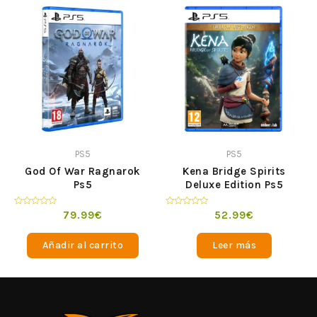
PS5
PS5
God Of War Ragnarok
Kena Bridge Spirits
Ps5
Deluxe Edition Ps5
Valorado
Valorado
79.99
€
52.99
€
en
en
0
0
de
de
Añadir al carrito
Leer más
5
5