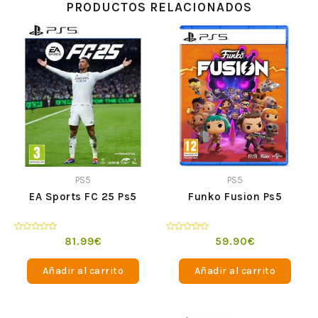
PRODUCTOS RELACIONADOS
PS5
PS5
EA Sports FC 25 Ps5
Funko Fusion Ps5
Valorado
Valorado
81.99
€
59.90
€
en
en
0
0
de
de
Añadir al carrito
Añadir al carrito
5
5