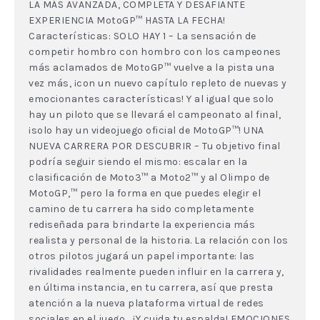
LA MÁS AVANZADA, COMPLETA Y DESAFIANTE
EXPERIENCIA MotoGP™ HASTA LA FECHA!
Características: SOLO HAY 1 – La sensación de
competir hombro con hombro con los campeones
más aclamados de MotoGP™ vuelve a la pista una
vez más, ¡con un nuevo capítulo repleto de nuevas y
emocionantes características! Y al igual que solo
hay un piloto que se llevará el campeonato al final,
¡solo hay un videojuego oficial de MotoGP™! UNA
NUEVA CARRERA POR DESCUBRIR – Tu objetivo final
podría seguir siendo el mismo: escalar en la
clasificación de Moto3™ a Moto2™ y al Olimpo de
MotoGP,™ pero la forma en que puedes elegir el
camino de tu carrera ha sido completamente
rediseñada para brindarte la experiencia más
realista y personal de la historia. La relación con los
otros pilotos jugará un papel importante: las
rivalidades realmente pueden influir en la carrera y,
en última instancia, en tu carrera, así que presta
atención a la nueva plataforma virtual de redes
sociales en el juego… ¡Y cuida tu espalda! EMOCIONES