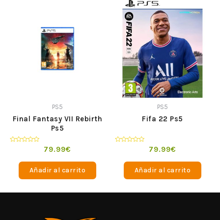
PS5
PS5
Final Fantasy VII Rebirth
Fifa 22 Ps5
Ps5
Valorado
Valorado
79.99
€
79.99
€
en
en
0
0
de
de
Añadir al carrito
Añadir al carrito
5
5