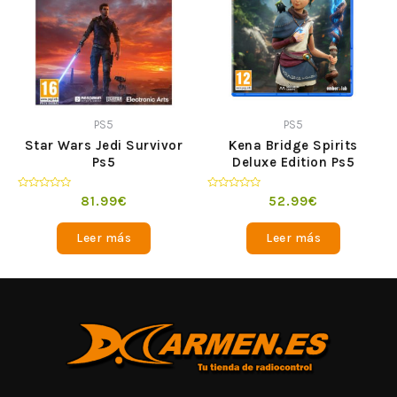
PS5
PS5
Star Wars Jedi Survivor
Kena Bridge Spirits
Ps5
Deluxe Edition Ps5
Valorado
Valorado
81.99
€
52.99
€
en
en
0
0
de
de
Leer más
Leer más
5
5