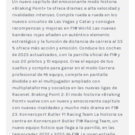
Un nuevo capítulo del emocionante modo historia
«Braking Point» te ofrece dramas a alta velocidad y
rivalidades intensas. Compite rueda a rueda en los
nuevos circuitos de Las Vegas y Catar y consigue
recompensas y mejoras en F1® World. Las nuevas
banderas rojas añaden un auténtico elemento
estratégico y la función de distancia de carrera al 35
% ofrece más acción y emoción. Conduce los coches
de 2023 actualizados, con la parrilla oficial de F1® y
sus 20 pilotos y 10 equipos. Crea el equipo de tus
sueños y compite para ganar en el modo Carrera
profesional de Mi equipo, compite en pantalla
dividida o en el multijugador ampliado con
multiplataforma y socializa en las nuevas ligas de
Racenet. Braking Point 2: El modo historia «Braking
Point» vuelve con un nuevo y emocionante capítulo
con nuevas rivalidades y mucho más drama en F1®
23. Konnersport Butler F1 Racing Team La historia se
centra en Konnersport Butler F1® Racing Team, un
nuevo equipo ficticio que llega a la parrilla, en las
temporadas 2022 y 2023 de F1®. La joven estrella