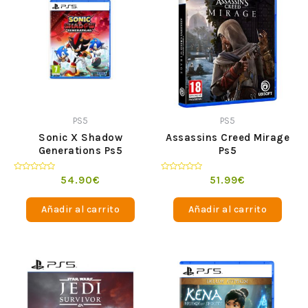
PS5
PS5
Sonic X Shadow
Assassins Creed Mirage
Generations Ps5
Ps5
Valorado
Valorado
54.90
€
51.99
€
en
en
0
0
de
de
Añadir al carrito
Añadir al carrito
5
5