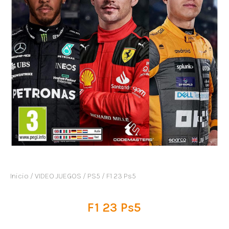
Inicio
/
VIDEO JUEGOS
/
PS5
/ F1 23 Ps5
F1 23 Ps5