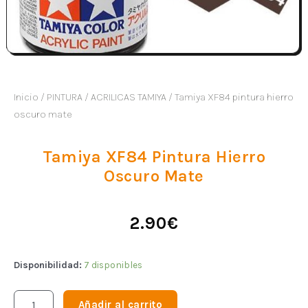
Inicio
/
PINTURA
/
ACRILICAS TAMIYA
/ Tamiya XF84 pintura hierro
oscuro mate
Tamiya XF84 Pintura Hierro
Oscuro Mate
2.90
€
Disponibilidad:
7 disponibles
Añadir al carrito