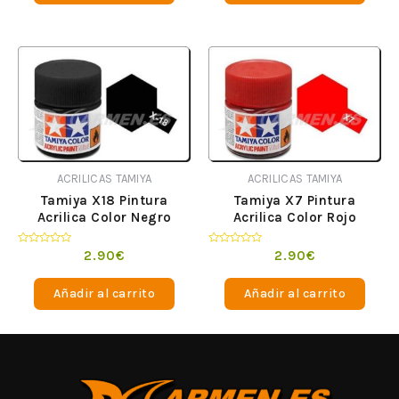
ACRILICAS TAMIYA
ACRILICAS TAMIYA
Tamiya X18 Pintura
Tamiya X7 Pintura
Acrilica Color Negro
Acrilica Color Rojo
Satinado
Valorado
Valorado
2.90
€
2.90
€
en
en
0
0
de
de
Añadir al carrito
Añadir al carrito
5
5