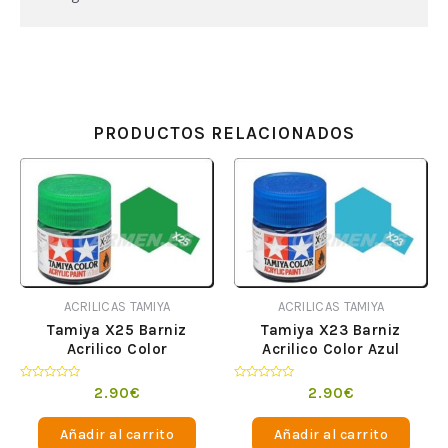
PRODUCTOS RELACIONADOS
ACRILICAS TAMIYA
ACRILICAS TAMIYA
Tamiya X25 Barniz
Tamiya X23 Barniz
Acrilico Color
Acrilico Color Azul
VerdeTranslucido
Translucido
Valorado
Valorado
2.90
€
2.90
€
en
en
0
0
de
de
Añadir al carrito
Añadir al carrito
5
5