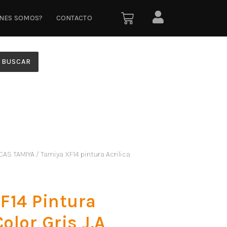
ÉNES SOMOS?
CONTACTO
BUSCAR
CAS TAMIYA
/ Tamiya XF14 pintura Acrilica
F14 Pintura
Color Gris J.A