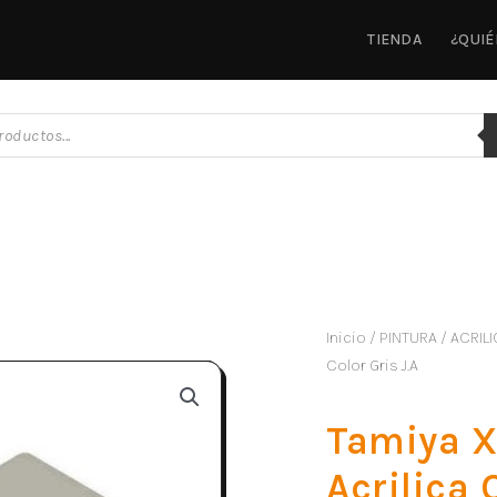
TIENDA
¿QUI
Inicio
/
PINTURA
/
ACRILI
Color Gris J.A
Tamiya X
Acrilica 