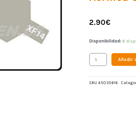
2.90
€
Disponibilidad:
6 disp
Añadir a
SKU
45035616
Catego