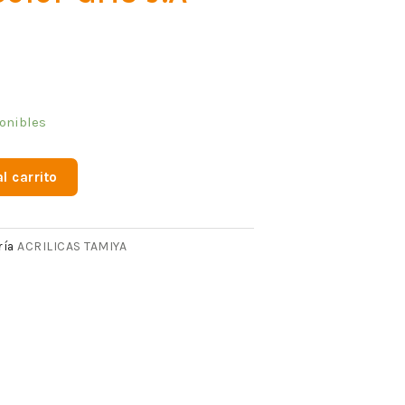
onibles
l carrito
ACRILICAS TAMIYA
ría