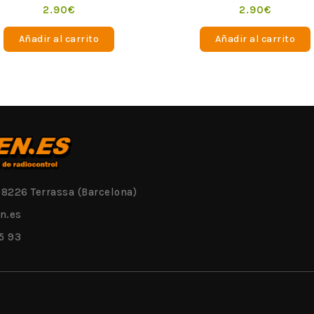
o
Valorado
2.90
€
2.90
€
en
0
de
Añadir al carrito
Añadir al carrito
5
08226 Terrassa (Barcelona)
n.es
5 93