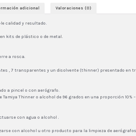
ormación adicional
Valoraciones (0)
le calidad y resultado.
n kits de plástico o de metal.
rre a rosca.
antes , 7 transparentes y un disolvente (thinner) presentado en
do a pincel o con aerógrafo.
te Tamiya Thinner o alcohol de 96 grados en una proporción 10% –
ctuarse con agua o alcohol .
izarse con alcohol u otro producto para la limpieza de aerógrafo