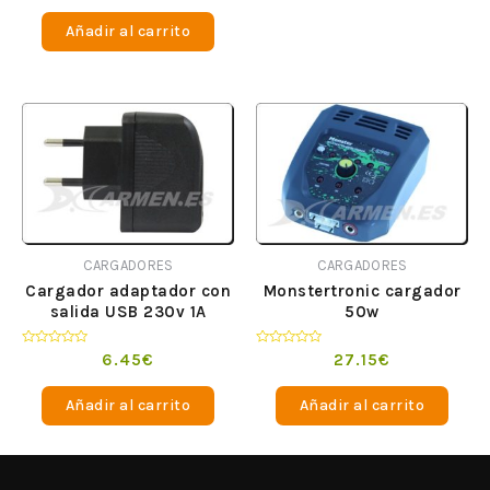
0
de
Añadir al carrito
5
CARGADORES
CARGADORES
Cargador adaptador con
Monstertronic cargador
salida USB 230v 1A
50w
Valorado
Valorado
6.45
€
27.15
€
en
en
0
0
de
de
Añadir al carrito
Añadir al carrito
5
5