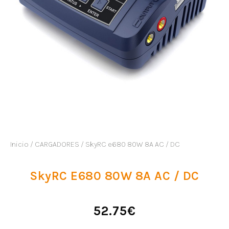
Inicio
/
CARGADORES
/ SkyRC e680 80W 8A AC / DC
SkyRC E680 80W 8A AC / DC
52.75
€