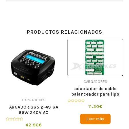
PRODUCTOS RELACIONADOS
CARGADORES
adaptador de cable
balanceador para lipo
CARGADORES
Valorado
11.20
€
ARGADOR S65 2-4S 6A
en
65W 240V AC
0
de
Leer más
5
Valorado
42.90
€
en