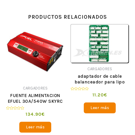
PRODUCTOS RELACIONADOS
CARGADORES
adaptador de cable
balanceador para lipo
CARGADORES
Valorado
11.20
€
FUENTE ALIMENTACION
en
EFUEL 30A/540W SKYRC
0
de
Leer más
5
Valorado
134.90
€
en
0
de
Leer más
5