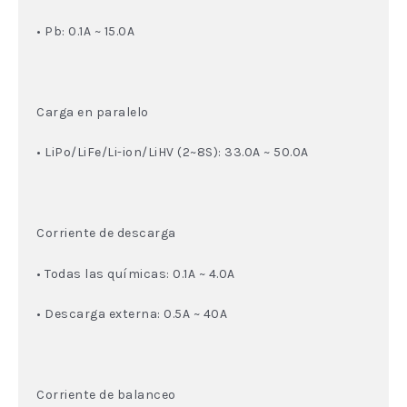
• Pb: 0.1A ~ 15.0A
Carga en paralelo
• LiPo/LiFe/Li-ion/LiHV (2~8S): 33.0A ~ 50.0A
Corriente de descarga
• Todas las químicas: 0.1A ~ 4.0A
• Descarga externa: 0.5A ~ 40A
Corriente de balanceo