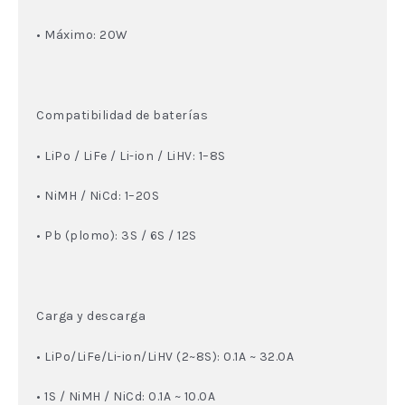
• Máximo: 20W
Compatibilidad de baterías
• LiPo / LiFe / Li-ion / LiHV: 1–8S
• NiMH / NiCd: 1–20S
• Pb (plomo): 3S / 6S / 12S
Carga y descarga
• LiPo/LiFe/Li-ion/LiHV (2~8S): 0.1A ~ 32.0A
• 1S / NiMH / NiCd: 0.1A ~ 10.0A