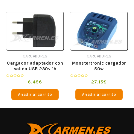
CARGADORES
CARGADORES
Cargador adaptador con
Monstertronic cargador
salida USB 230v 1A
50w
Valorado
Valorado
6.45
€
27.15
€
en
en
0
0
de
de
Añadir al carrito
Añadir al carrito
5
5