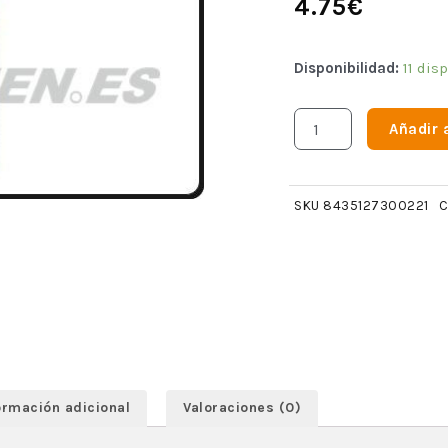
4.75
€
Disponibilidad:
11 dis
Añadir a
SKU
8435127300221
C
ormación adicional
Valoraciones (0)