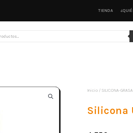
TIENDA
¿QUI
Inicio
/
SILICONA-GRAS
Silicona