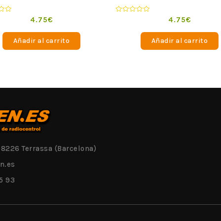
o
Valorado
4.75
€
4.75
€
en
0
de
Añadir al carrito
Añadir al carrito
5
08226 Terrassa (Barcelona)
n.es
5 93