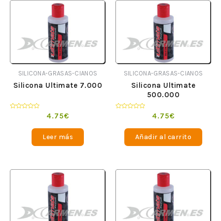
SILICONA-GRASAS-CIANOS
SILICONA-GRASAS-CIANOS
Silicona Ultimate 7.000
Silicona Ultimate
500.000
Valorado
Valorado
4.75
€
4.75
€
en
en
0
0
de
de
Leer más
Añadir al carrito
5
5