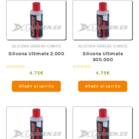
SILICONA-GRASAS-CIANOS
SILICONA-GRASAS-CIANOS
Silicona Ultimate 2.000
Silicona Ultimate
300.000
Valorado
Valorado
4.75
€
4.75
€
en
en
0
0
de
de
Añadir al carrito
Añadir al carrito
5
5