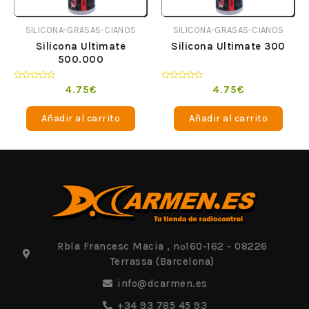
SILICONA-GRASAS-CIANOS
SILICONA-GRASAS-CIANOS
Silicona Ultimate
Silicona Ultimate 300
500.000
Valorado
Valorado
4.75
€
4.75
€
en
en
0
0
de
de
Añadir al carrito
Añadir al carrito
5
5
Rbla Francesc Macia , nº160-162 - 08226
Terrassa (Barcelona)
info@dcarmen.es
+34 93 785 45 93