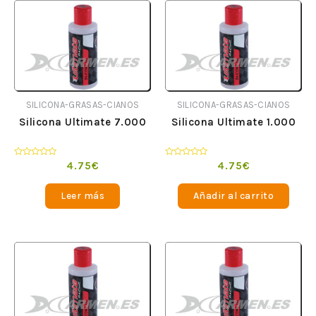
SILICONA-GRASAS-CIANOS
SILICONA-GRASAS-CIANOS
Silicona Ultimate 7.000
Silicona Ultimate 1.000
Valorado
Valorado
4.75
€
4.75
€
en
en
0
0
de
de
Leer más
Añadir al carrito
5
5